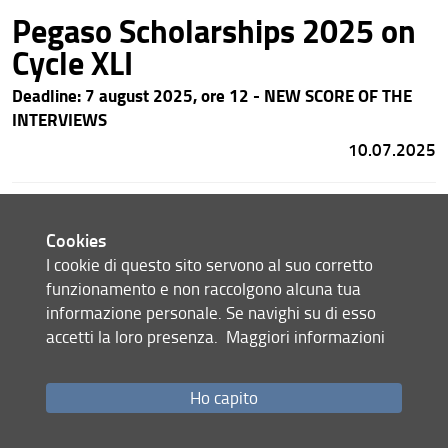
Pegaso Scholarships 2025 on
Cycle XLI
Deadline: 7 august 2025, ore 12 - NEW SCORE OF THE
INTERVIEWS
10.07.2025
Opening hours and closures in
Cookies
the Summer
I cookie di questo sito servono al suo corretto
Complete closure UNIFI from 11 to 22 August
funzionamento e non raccolgono alcuna tua
informazione personale. Se navighi su di esso
7.08.2025
accetti la loro presenza.
Maggiori informazioni
Premio Tesi di Dottorato Città
Ho capito
di Firenze, al via la seconda