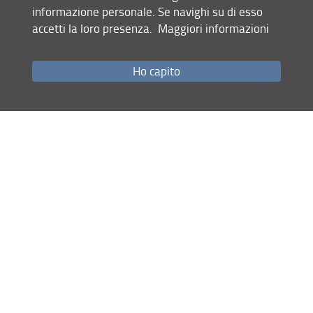
informazione personale. Se navighi su di esso
accetti la loro presenza.
Maggiori informazioni
Gusella
FIRENZE/BS
Maurizio
Prof. Thiele
Federico
Orlando/
Andrea
Ho capito
Vignoli
Jiandong
PISA/BS
Massimo
Prof.
Huang
Losa
Wistuba