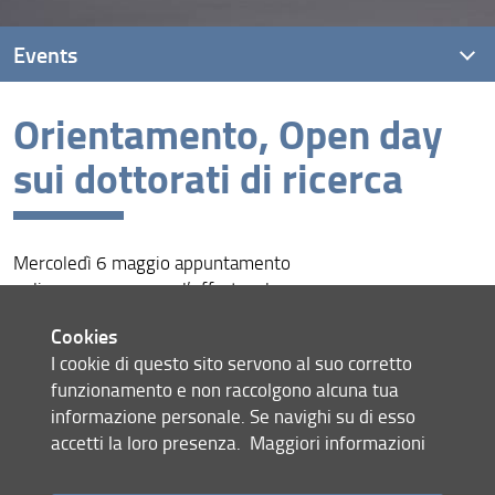
Events
Orientamento, Open day
Latest events
sui dottorati di ricerca
Events archive
Mercoledì 6 maggio appuntamento
online per conoscere l’offerta e le
opportunità in UNIFI
Cookies
Consult the dedicated page (URL)
I cookie di questo sito servono al suo corretto
funzionamento e non raccolgono alcuna tua
Share
informazione personale. Se navighi su di esso
accetti la loro presenza.
Maggiori informazioni
Site map